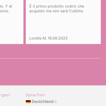
o. Y el
È il primo prodotto vostro che
fotos.
acquisto ma non sarà l\'ultimo
Lorella M.
16.08.2025
ungen
Sprachen
Deutchland