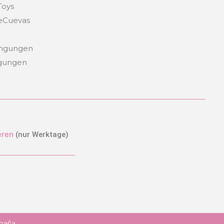
Toys
DeCuevas
ingungen
ngungen
eren
(nur Werktage)
spaña