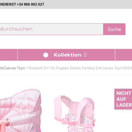
DIENST +34 966 902 027
Suche
Kollektion
DeCuevas Toys
Reiseset 3x1 für Puppen Ocean Fantasy DeCuevas Toys 6004
NICHT
AUF
LAGER