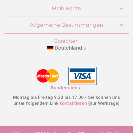

Mein Konto
Puppenwagen XL
Zusammenklappbarer Stuhl Botanic
DeCuevas 90168

Allgemeine Bestimmungen
55,99 €
Sprachen
KAUFEN
Deutchland
Kundendienst
Montag bis Freitag 9.30 bis 17.00 - Sie können uns
kontaktieren
unter folgendem Link
(nur Werktage)
Puppenwagen Zwillingswagen