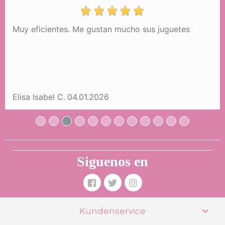
Muy eficientes. Me gustan mucho sus juguetes
3-in-1-Puppenwagen,
zusammenklappbar mit Tasche
Botanic DeCuevas 81768
105,99 €
NICHT VERFÜGBAR
BENACHRICHTIGEN
Elisa Isabel C.
04.01.2026
Siguenos en

Kundenservice