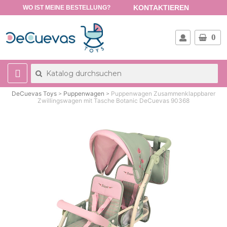
KONTAKTIEREN
WO IST MEINE BESTELLUNG?
0
DeCuevas Toys
Puppenwagen
Puppenwagen Zusammenklappbarer
Zwillingswagen mit Tasche Botanic DeCuevas 90368