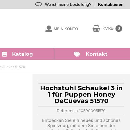
Wo ist meine Bestellung?
Kontaktieren
0
KORB
MEIN KONTO
Katalog
Kontakt
 DeCuevas 51570
Hochstuhl Schaukel 3 in
1 für Puppen Honey
DeCuevas 51570
Referencia: 105000051570
Entdecken Sie ein neues und schönes
Spielzeug, mit dem Sie einen der